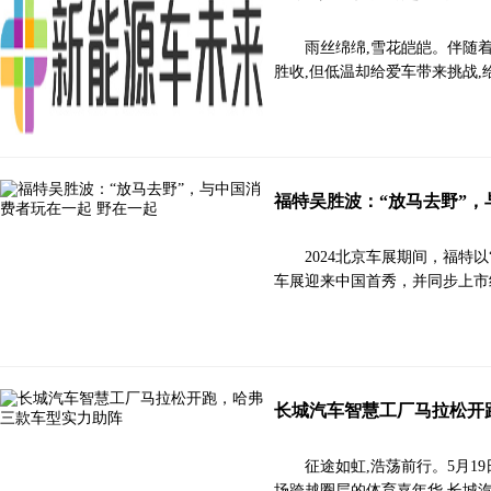
雨丝绵绵,雪花皑皑。伴随
胜收,但低温却给爱车带来挑战
福特吴胜波：“放马去野”，
2024北京车展期间，福特以
车展迎来中国首秀，并同步上市
长城汽车智慧工厂马拉松开
征途如虹,浩荡前行。5月1
场跨越圈层的体育嘉年华,长城