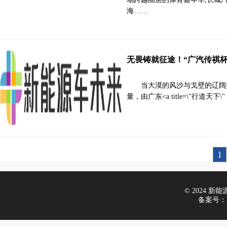
海……
无畏铸就征途！“广汽传祺
当大漠的风沙与戈壁的辽阔
量，由广东<a title=\"行道天下\" href
1
© 2024 新能源车
备案号：